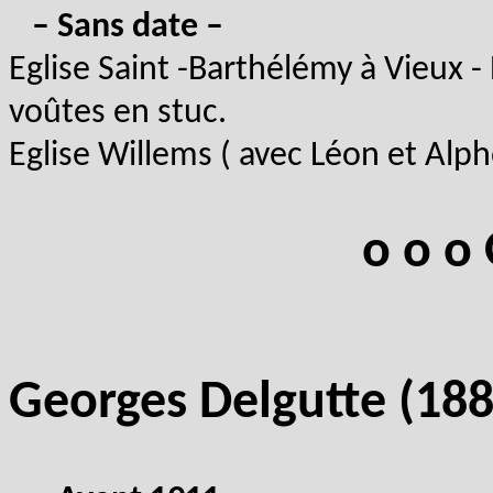
– Sans date –
Eglise Saint -Barthélémy à Vieux -
voûtes en stuc.
Eglise Willems ( avec Léon et Alp
o o o 
Georges Delgutte (18