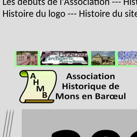
Les débuts de l'Association
---
His
Histoire du logo
---
Histoire du sit