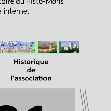
toire du Histo-Mons
e internet